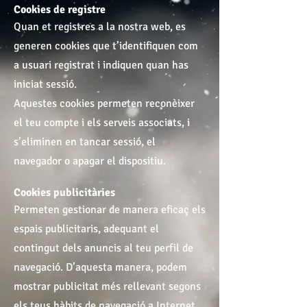
Cookies de registre
Quan et registres a la nostra web, es
generen cookies que t’identifiquen com
a usuari registrat i indiquen quan has
iniciat sessió.
Aquestes cookies permeten reconèixer
el teu compte i els serveis associats, i
s’eliminen en tancar sessió, el
navegador o apagar el dispositiu.
Cookies publicitàries
Permeten gestionar de manera eficaç els
espais publicitaris, adequant el
contingut dels anuncis al teu perfil de
navegació. D’aquesta manera, podem
mostrar publicitat més rellevant segons
els teus hàbits de navegació a Internet.