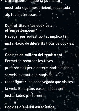
Contribueixen a que la publicitat
mostrada sigui més eficient i adaptada
als teus interessos.
Com utilitzem les cookies a
otronivelbcn.com?
Navegar per aquest portal implica la
instal·lació de diferents tipus de cookies:
Cookies de millora del rendiment
Permeten recordar les teves
preferències per a determinades eines o
serveis, evitant que hagis de
reconfigurar-les cada vegada que visites
la web. En alguns casos, poden ser
instal·lades per tercers.
Cookies d’anàlisi estadística