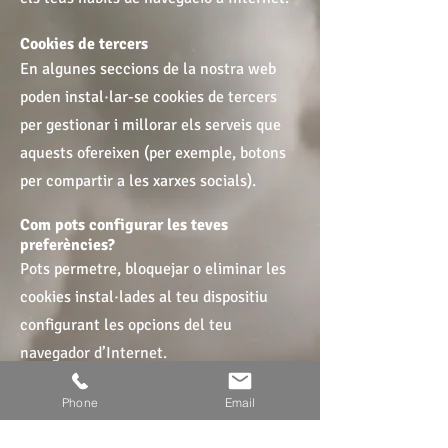
Cookies de tercers
En algunes seccions de la nostra web
poden instal·lar-se cookies de tercers
per gestionar i millorar els serveis que
aquests ofereixen (per exemple, botons
per compartir a les xarxes socials).
Com pots configurar les teves
preferències?
Pots permetre, bloquejar o eliminar les
cookies instal·lades al teu dispositiu
configurant les opcions del teu
navegador d’Internet.
Phone
Email
Enllaços d’ajuda per configurar les
cookies als principals navegadors: