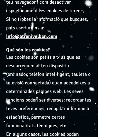
teu navegador i com desactivar
específicament les cookies de tercers.
Si no trobes la informació que busques,
pots escriure’ns a:
info@otronivelbcn.com
Què són les cookies?
Les cookies són petits arxius que es
descarreguen al teu dispositiu
(ordinador, telèfon intel·ligent, tauleta o
televisió connectada) quan accedeixes a
determinades pàgines web. Les seves
funcions poden ser diverses: recordar les
teves preferències, recopilar informació
estadística, permetre certes
funcionalitats tècniques, etc.
En alguns casos, les cookies poden