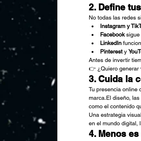
2. Define tu
No todas las redes s
Instagram y Tik
Facebook
 sigue
LinkedIn
 funcio
Pinterest
 y 
YouT
Antes de invertir tie
👉 ¿Quiero generar 
3. Cuida la 
Tu presencia online 
marca.El diseño, las 
como el contenido qu
Una estrategia visua
en el mundo digital, l
4. Menos es 