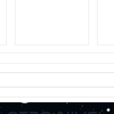
La firma también forma
La h
parte de la obra
cuan
enco