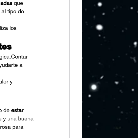
dadas
 que 
 al tipo de 
iza los 
tes
gica.Contar 
yudarte a 
lor y 
o de 
estar 
e y una buena 
erosa para 