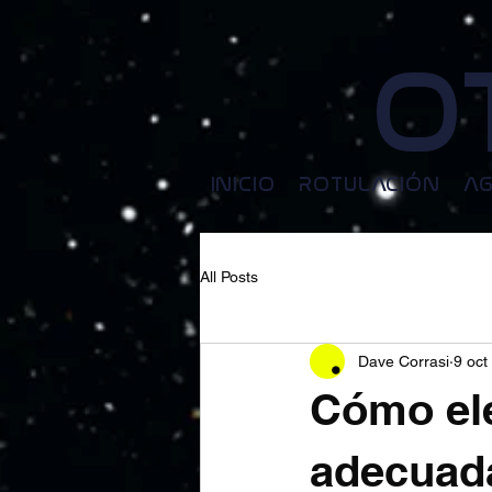
O
INICIO
ROTULACIÓN
AG
All Posts
Dave Corrasi
9 oct
Cómo ele
adecuada