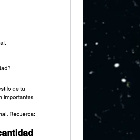
al.
idad?
tilo de tu 
an importantes 
nal. Recuerda: 
cantidad