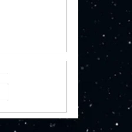
istoria de los rótulos:
do el arte se
ntraba con la calle