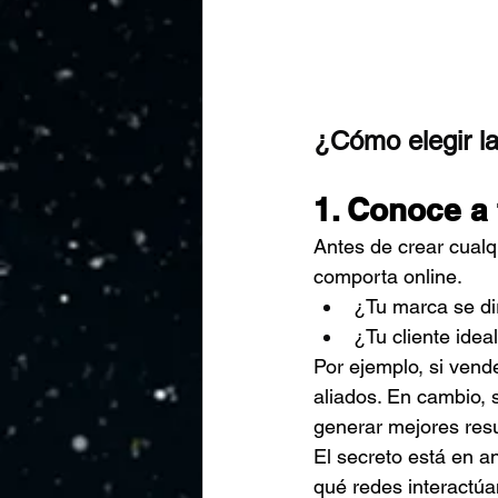
¿Cómo elegir la
1. Conoce a 
Antes de crear cualq
comporta online.
¿Tu marca se di
¿Tu cliente idea
Por ejemplo, si vend
aliados. En cambio, 
generar mejores resu
El secreto está en an
qué redes interactú