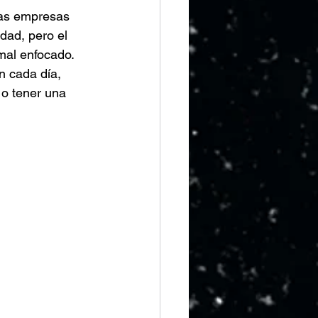
has empresas 
dad, pero el 
 mal enfocado.
n cada día, 
 o tener una 