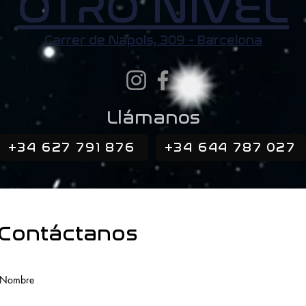
OTRO NIVEL
Carrer de Napols, 309 - Barcelona
Llámanos
+34 627 791 876
+34 644 787 027
Contáctanos
Nombre